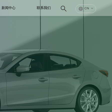
新闻中心
联系我们
CN