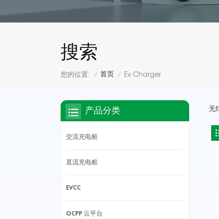
搜索
首页
您的位置:
Ev Charger
/
/
产品分类
无
交流充电桩
直流充电桩
EVCC
OCPP 云平台